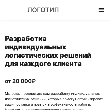
О
МПАНИИ
СЛУГИ
ВОСТИ
Разработка
КАНСИИ
НТАКТЫ
индивидуальных
ЕЗВОНИТЕ
логистических решений
МНЕ
для каждого клиента
от 20 000₽
Мы рады предложить вам разработку индивидуальных
логистических решений, которые помогут оптимизировать
ваши поставки и повысить эффективность работы.
Наша команда профессионалов готова изучить