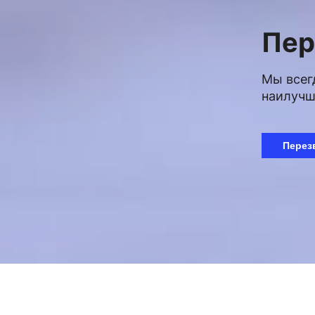
Пер
Мы всег
наилучш
Перез