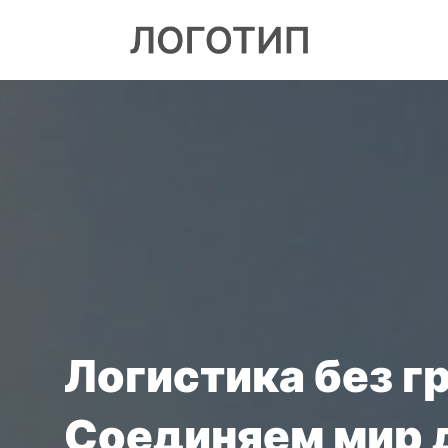
О
МПАНИИ
СЛУГИ
ВОСТИ
КАНСИИ
НТАКТЫ
Логистика без г
Соединяем мир