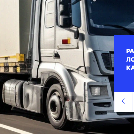
Р
Л
К